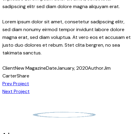
sadipscing elitr sed diam dolore magna aliquyam erat.
Lorem ipsum dolor sit amet, consetetur sadipscing elitr,
sed diam nonumy eirmod tempor invidunt labore dolore
magna erat, sed diam voluptua. At vero eos et accusam et
justo duo dolores et rebum. Stet clita bergren, no sea
takimata sanctus.
Client
New Magazine
Date
January, 2020
Author
Jim
Carter
Share
Beitrags-
Prev Project
Next Project
Navigation