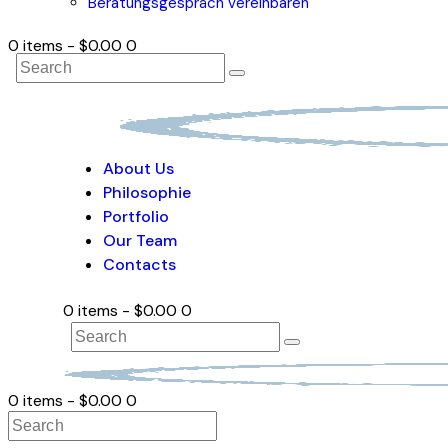
Beratungsgespräch vereinbaren
0 items
-
$0.00
0
About Us
Philosophie
Portfolio
Our Team
Contacts
0 items
-
$0.00
0
0 items
-
$0.00
0