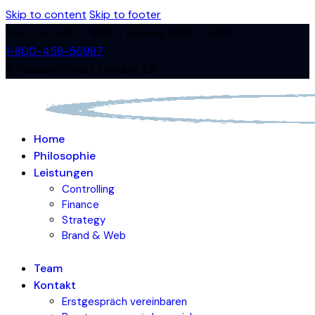
Skip to content
Skip to footer
Mon - Fri 8:00 - 18:00 / Sunday 8:00 - 14:00
1-800-458-56987
47 Bakery Street, London, UK
Home
Philosophie
Leistungen
Controlling
Finance
Strategy
Brand & Web
Team
Kontakt
Erstgespräch vereinbaren