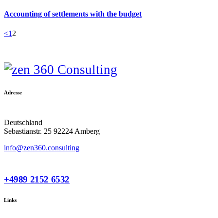
Accounting of settlements with the budget
Beitragsnavigation
Page
Page
<
1
2
Adresse
Deutschland
Sebastianstr. 25 92224 Amberg
info@zen360.consulting
+4989 2152 6532
Links