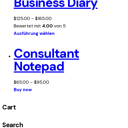
Business Diary
$
125.00
–
$
165.00
Bewertet mit
4.00
von 5
Dieses
Ausführung wählen
Produkt
weist
Consultant
mehrere
Notepad
Varianten
auf.
Die
$
65.00
–
$
95.00
Optionen
Dieses
Buy now
können
Produkt
auf
weist
Cart
der
mehrere
Produktseite
Varianten
gewählt
Search
auf.