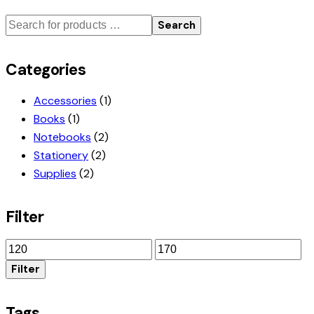
werden
Die
Search
Optionen
können
Categories
auf
der
Accessories
(1)
Produktseite
Books
(1)
gewählt
Notebooks
(2)
werden
Stationery
(2)
Supplies
(2)
Filter
Min.
Max.
Preis
Preis
Filter
Tags